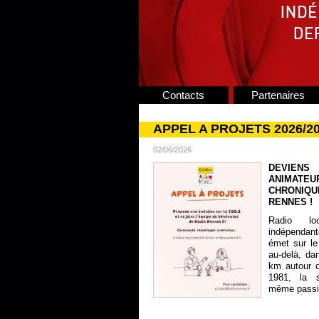
Contacts
Partenaires
APPEL A PROJETS 2026/2
02/06/2026
DEVIENS
ANIMATE
CHRONIQU
RENNES !
Radio lo
indépendan
émet sur le
au-delà, da
km autour 
1981, la s
même passion