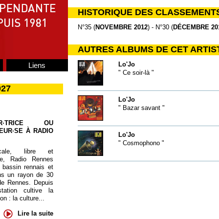
HISTORIQUE DES CLASSEMENT
N°35 (
NOVEMBRE 2012
) - N°30 (
DÉCEMBRE 20
AUTRES ALBUMS DE CET ARTIS
Lo'Jo
Liens
" Ce soir-là "
027
Lo'Jo
" Bazar savant "
UR·TRICE OU
EUR·SE À RADIO
Lo'Jo
" Cosmophono "
cale, libre et
te, Radio Rennes
 bassin rennais et
ns un rayon de 30
de Rennes. Depuis
tation cultive la
 : la culture...
Lire la suite