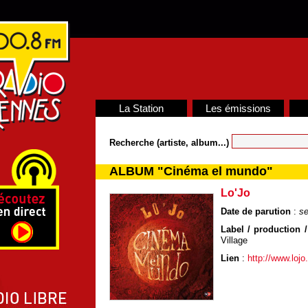
La Station
Les émissions
Recherche (artiste, album...)
ALBUM "Cinéma el mundo"
Lo'Jo
Date de parution
:
se
Label / production /
Village
Lien
:
http://www.lojo