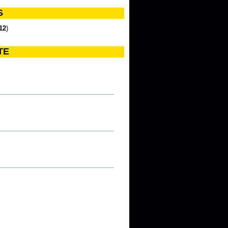
S
12
)
TE