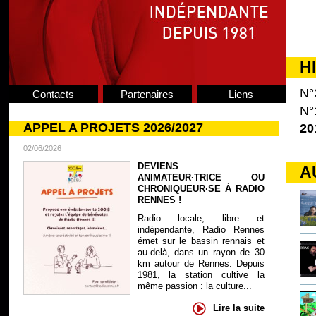
H
N°
Contacts
Partenaires
Liens
N°
APPEL A PROJETS 2026/2027
20
02/06/2026
DEVIENS
A
ANIMATEUR·TRICE OU
CHRONIQUEUR·SE À RADIO
RENNES !
Radio locale, libre et
indépendante, Radio Rennes
émet sur le bassin rennais et
au-delà, dans un rayon de 30
km autour de Rennes. Depuis
1981, la station cultive la
même passion : la culture...
Lire la suite