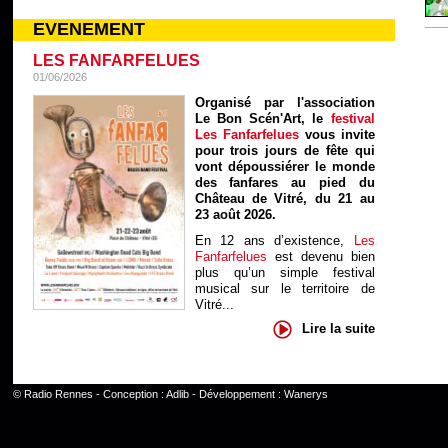
EVENEMENT
LES FANFARFELUES
01/06/2026
Organisé par l'association
Le Bon Scén'Art, le
festival
Les Fanfarfelues
vous invite
pour trois jours de fête qui
vont dépoussiérer le monde
des fanfares au pied du
Château de Vitré, du 21 au
23 août 2026.
En 12 ans d’existence,
Les
Fanfarfelues
est devenu bien
plus qu’un simple festival
musical sur le territoire de
Vitré...
Lire la suite
©
Radio Rennes
- Conception :
Adlib
- Développement :
Wanerys