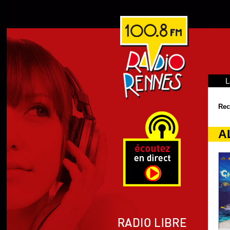
L
Rec
A