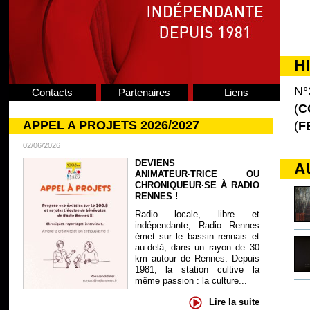
H
N°
Contacts
Partenaires
Liens
(
C
APPEL A PROJETS 2026/2027
(
F
02/06/2026
DEVIENS
A
ANIMATEUR·TRICE OU
CHRONIQUEUR·SE À RADIO
RENNES !
Radio locale, libre et
indépendante, Radio Rennes
émet sur le bassin rennais et
au-delà, dans un rayon de 30
km autour de Rennes. Depuis
1981, la station cultive la
même passion : la culture...
Lire la suite