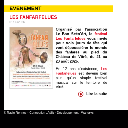
EVENEMENT
LES FANFARFELUES
01/06/2026
Organisé par l'association
Le Bon Scén'Art, le
festival
Les Fanfarfelues
vous invite
pour trois jours de fête qui
vont dépoussiérer le monde
des fanfares au pied du
Château de Vitré, du 21 au
23 août 2026.
En 12 ans d’existence,
Les
Fanfarfelues
est devenu bien
plus qu’un simple festival
musical sur le territoire de
Vitré...
Lire la suite
©
Radio Rennes
- Conception :
Adlib
- Développement :
Wanerys