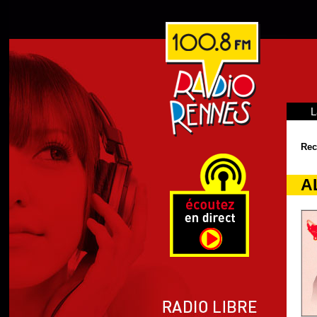
L
Rec
A