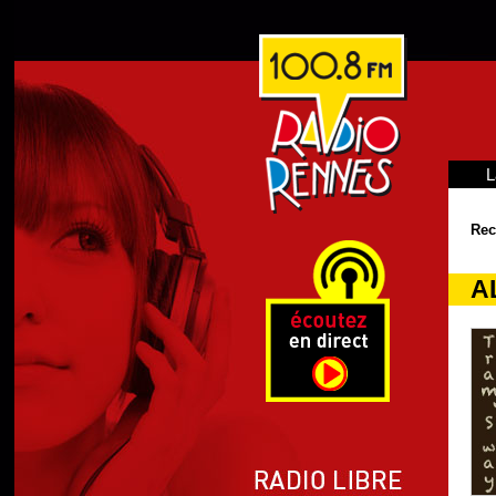
L
Rec
A