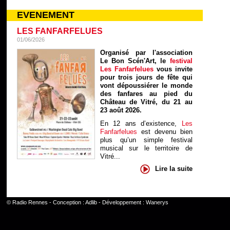
EVENEMENT
LES FANFARFELUES
01/06/2026
Organisé par l'association
Le Bon Scén'Art, le
festival
Les Fanfarfelues
vous invite
pour trois jours de fête qui
vont dépoussiérer le monde
des fanfares au pied du
Château de Vitré, du 21 au
23 août 2026.
En 12 ans d’existence,
Les
Fanfarfelues
est devenu bien
plus qu’un simple festival
musical sur le territoire de
Vitré...
Lire la suite
©
Radio Rennes
- Conception :
Adlib
- Développement :
Wanerys