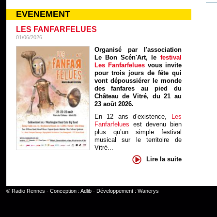
EVENEMENT
LES FANFARFELUES
01/06/2026
Organisé par l'association
Le Bon Scén'Art, le
festival
Les Fanfarfelues
vous invite
pour trois jours de fête qui
vont dépoussiérer le monde
des fanfares au pied du
Château de Vitré, du 21 au
23 août 2026.
En 12 ans d’existence,
Les
Fanfarfelues
est devenu bien
plus qu’un simple festival
musical sur le territoire de
Vitré...
Lire la suite
©
Radio Rennes
- Conception :
Adlib
- Développement :
Wanerys