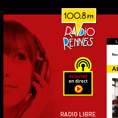
L
Rec
A