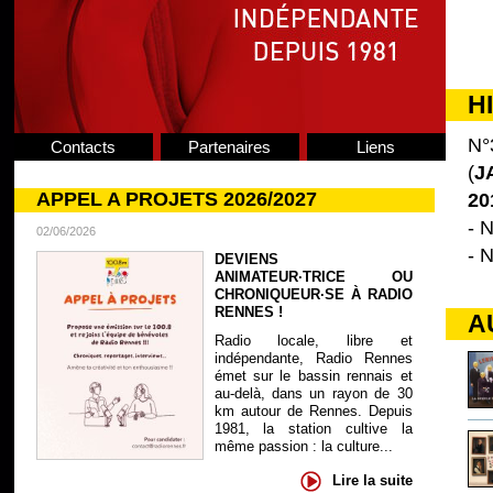
H
N°
Contacts
Partenaires
Liens
(
J
APPEL A PROJETS 2026/2027
20
- N
02/06/2026
- N
DEVIENS
ANIMATEUR·TRICE OU
CHRONIQUEUR·SE À RADIO
RENNES !
A
Radio locale, libre et
indépendante, Radio Rennes
émet sur le bassin rennais et
au-delà, dans un rayon de 30
km autour de Rennes. Depuis
1981, la station cultive la
même passion : la culture...
Lire la suite