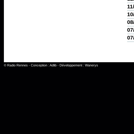
11
10
08
07
07
©
Radio Rennes
- Conception :
Adlib
- Développement :
Wanerys