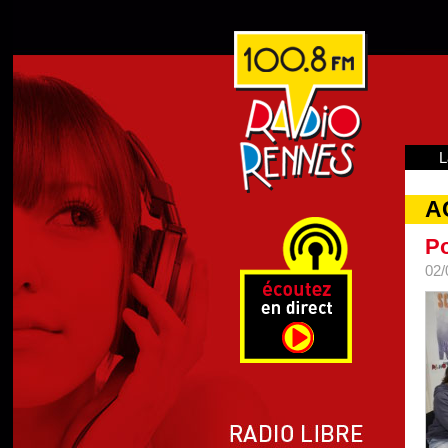
L
A
Po
02/