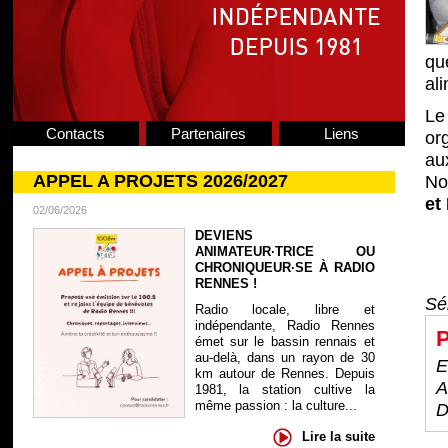
qu
ali
Le
Contacts
Partenaires
Liens
or
aux
APPEL A PROJETS 2026/2027
No
et
02/06/2026
DEVIENS
ANIMATEUR·TRICE OU
CHRONIQUEUR·SE À RADIO
RENNES !
Sé
Radio locale, libre et
indépendante, Radio Rennes
P
émet sur le bassin rennais et
au-delà, dans un rayon de 30
E
km autour de Rennes. Depuis
A
1981, la station cultive la
même passion : la culture...
D
Lire la suite