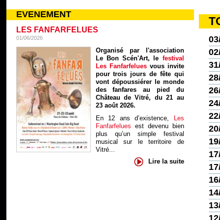
EVENEMENT
T
LES FANFARFELUES
03
01/06/2026
Organisé par l'association
02
Le Bon Scén'Art, le
festival
31
Les Fanfarfelues
vous invite
pour trois jours de fête qui
28
vont dépoussiérer le monde
26
des fanfares au pied du
Château de Vitré, du 21 au
24
23 août 2026.
22
En 12 ans d’existence,
Les
Fanfarfelues
est devenu bien
20
plus qu’un simple festival
19
musical sur le territoire de
Vitré...
17
Lire la suite
17
16
14
13
12