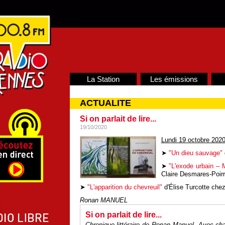
La Station
Les émissions
ACTUALITE
Si on parlait de lire...
19/10/2020
Lundi 19 octobre 202
➤
"Un dieu sauvage"
➤
"L'exode urbain – M
Claire Desmares-Poirr
➤
"L'apparition du chevreuil"
d'Élise Turcotte chez
Ronan MANUEL
Si on parlait de lire...
Chronique littéraire de Ronan Manuel. Avec ch