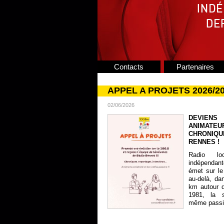
Contacts
Partenaires
APPEL A PROJETS 2026/2
02/06/2026
DEVIENS
ANIMATE
CHRONIQU
RENNES !
Radio lo
indépendan
émet sur le
au-delà, da
km autour 
1981, la s
même passion