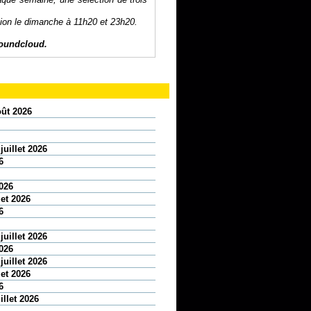
sion le dimanche à 11h20 et 23h20.
oundcloud
.
oût 2026
juillet 2026
6
2026
let 2026
6
juillet 2026
2026
juillet 2026
let 2026
6
illet 2026