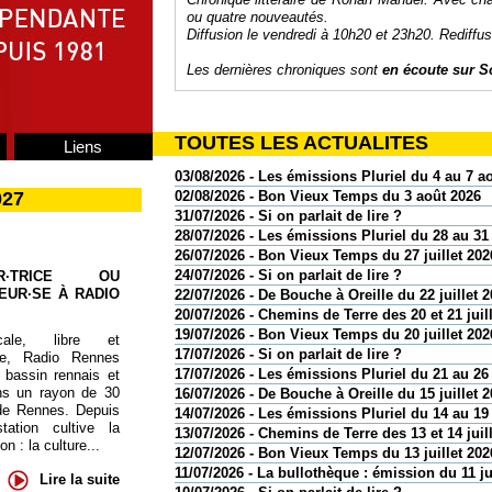
ou quatre nouveautés.
Diffusion le vendredi à 10h20 et 23h20. Rediffu
Les dernières chroniques sont
en écoute sur
S
TOUTES LES ACTUALITES
Liens
03/08/2026 - Les émissions Pluriel du 4 au 7 a
027
02/08/2026 - Bon Vieux Temps du 3 août 2026
31/07/2026 - Si on parlait de lire ?
28/07/2026 - Les émissions Pluriel du 28 au 31 
26/07/2026 - Bon Vieux Temps du 27 juillet 202
24/07/2026 - Si on parlait de lire ?
UR·TRICE OU
EUR·SE À RADIO
22/07/2026 - De Bouche à Oreille du 22 juillet 
20/07/2026 - Chemins de Terre des 20 et 21 juil
19/07/2026 - Bon Vieux Temps du 20 juillet 202
cale, libre et
17/07/2026 - Si on parlait de lire ?
te, Radio Rennes
17/07/2026 - Les émissions Pluriel du 21 au 26 
 bassin rennais et
ns un rayon de 30
16/07/2026 - De Bouche à Oreille du 15 juillet 
de Rennes. Depuis
14/07/2026 - Les émissions Pluriel du 14 au 19 
tation cultive la
13/07/2026 - Chemins de Terre des 13 et 14 juil
 : la culture...
12/07/2026 - Bon Vieux Temps du 13 juillet 202
11/07/2026 - La bullothèque : émission du 11 ju
Lire la suite