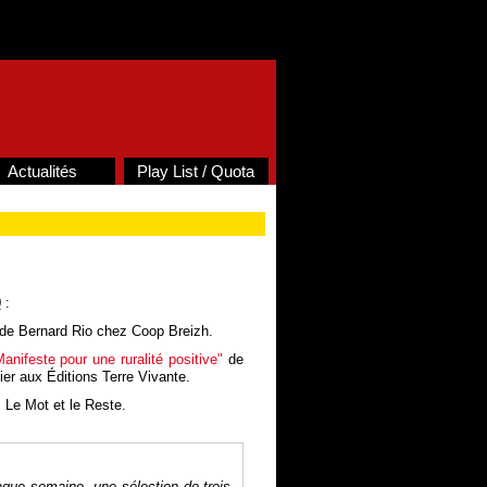
Actualités
Play List / Quota
0
:
de Bernard Rio chez Coop Breizh.
anifeste pour une ruralité positive"
de
ier aux Éditions Terre Vivante.
 Le Mot et le Reste.
aque semaine, une sélection de trois