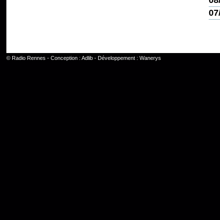
08
07
©
Radio Rennes
- Conception :
Adlib
- Développement :
Wanerys