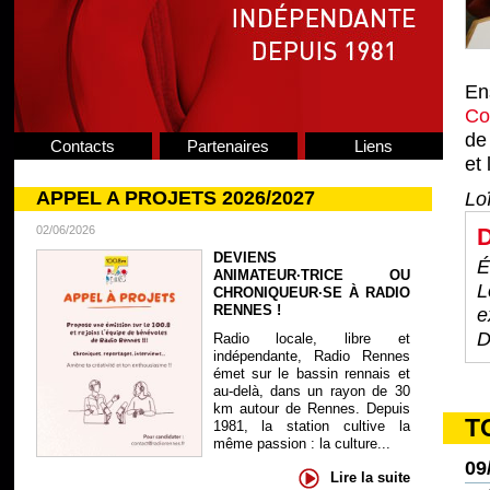
En
Co
de
Contacts
Partenaires
Liens
et 
APPEL A PROJETS 2026/2027
Lo
02/06/2026
D
DEVIENS
É
ANIMATEUR·TRICE OU
L
CHRONIQUEUR·SE À RADIO
RENNES !
e
D
Radio locale, libre et
indépendante, Radio Rennes
émet sur le bassin rennais et
au-delà, dans un rayon de 30
km autour de Rennes. Depuis
T
1981, la station cultive la
même passion : la culture...
09
Lire la suite