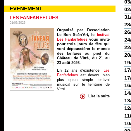
03
EVENEMENT
02
31
LES FANFARFELUES
01/06/2026
28
Organisé par l'association
26
Le Bon Scén'Art, le
festival
24
Les Fanfarfelues
vous invite
pour trois jours de fête qui
22
vont dépoussiérer le monde
des fanfares au pied du
20
Château de Vitré, du 21 au
19
23 août 2026.
17
En 12 ans d’existence,
Les
Fanfarfelues
est devenu bien
17
plus qu’un simple festival
musical sur le territoire de
16
Vitré...
14
Lire la suite
13
12
11
10