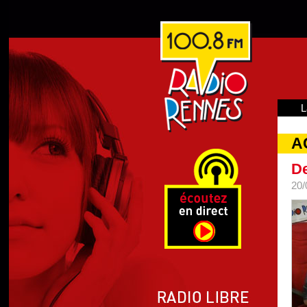
L
A
De
20/