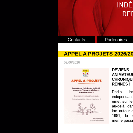
Contacts
Partenaires
APPEL A PROJETS 2026/2
02/06/2026
DEVIENS
ANIMATE
CHRONIQU
RENNES !
Radio lo
indépendan
émet sur le
au-delà, da
km autour 
1981, la s
même passion