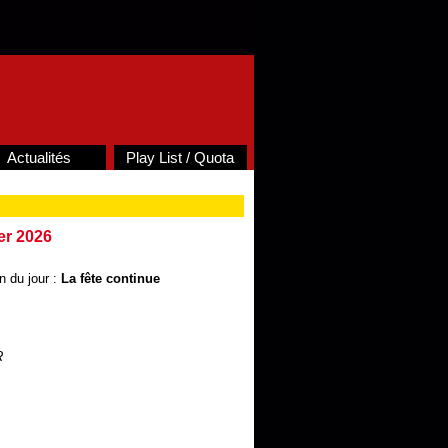
Actualités
Play List / Quota
er 2026
n du jour :
La fê
t
e continue
R