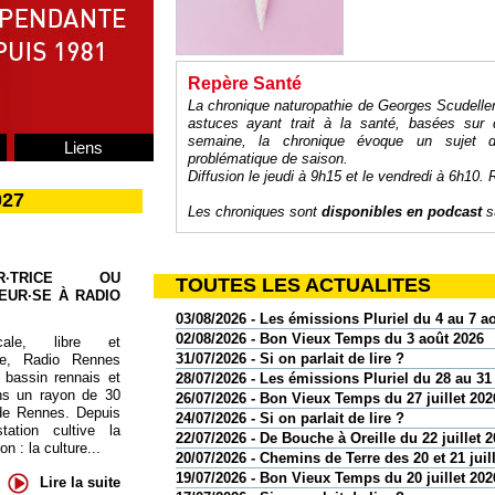
Repère Santé
La chronique naturopathie de Georges Scudelle
astuces ayant trait à la santé, basées sur 
semaine, la chronique évoque un sujet d
Liens
problématique de saison.
Diffusion le jeudi à 9h15 et le vendredi à 6h10. 
027
Les chroniques sont
disponibles en podcast
su
UR·TRICE OU
TOUTES LES ACTUALITES
EUR·SE À RADIO
03/08/2026 - Les émissions Pluriel du 4 au 7 a
02/08/2026 - Bon Vieux Temps du 3 août 2026
cale, libre et
31/07/2026 - Si on parlait de lire ?
te, Radio Rennes
 bassin rennais et
28/07/2026 - Les émissions Pluriel du 28 au 31 
ns un rayon de 30
26/07/2026 - Bon Vieux Temps du 27 juillet 202
de Rennes. Depuis
24/07/2026 - Si on parlait de lire ?
tation cultive la
22/07/2026 - De Bouche à Oreille du 22 juillet 
 : la culture...
20/07/2026 - Chemins de Terre des 20 et 21 juil
19/07/2026 - Bon Vieux Temps du 20 juillet 202
Lire la suite