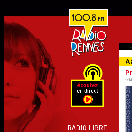
L
A
Pr
09/