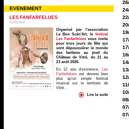
26
EVENEMENT
24
22
LES FANFARFELUES
01/06/2026
20
Organisé par l'association
19
Le Bon Scén'Art, le
festival
Les Fanfarfelues
vous invite
17
pour trois jours de fête qui
17
vont dépoussiérer le monde
des fanfares au pied du
16
Château de Vitré, du 21 au
14
23 août 2026.
13
En 12 ans d’existence,
Les
Fanfarfelues
est devenu bien
12
plus qu’un simple festival
musical sur le territoire de
11
Vitré...
10
Lire la suite
08
07
07