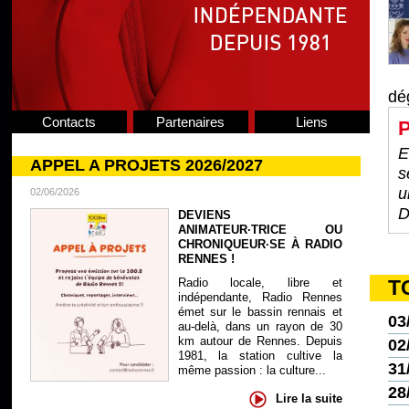
dé
Contacts
Partenaires
Liens
P
E
APPEL A PROJETS 2026/2027
s
u
02/06/2026
D
DEVIENS
ANIMATEUR·TRICE OU
CHRONIQUEUR·SE À RADIO
RENNES !
Radio locale, libre et
T
indépendante, Radio Rennes
émet sur le bassin rennais et
03
au-delà, dans un rayon de 30
km autour de Rennes. Depuis
02
1981, la station cultive la
31
même passion : la culture...
28
Lire la suite