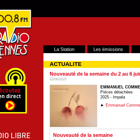
La Station
Les émissions
ACTUALITE
Nouveauté de la semaine du 2 au 6 jui
02/06/2025
EMMANUEL COMM
Piéces détachées
2025 - Impala
►
Emmanuel Comme
Nouveauté de la semaine