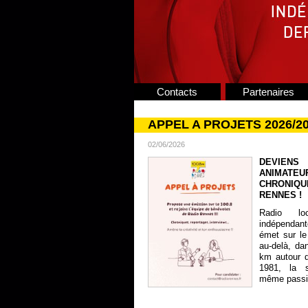
Contacts
Partenaires
APPEL A PROJETS 2026/2
02/06/2026
DEVIENS
ANIMATE
CHRONIQU
RENNES !
Radio lo
indépendan
émet sur le
au-delà, da
km autour 
1981, la s
même passion