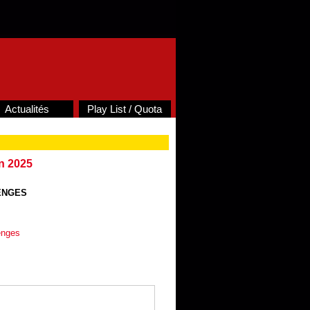
Actualités
Play List / Quota
n 2025
ENGES
nges