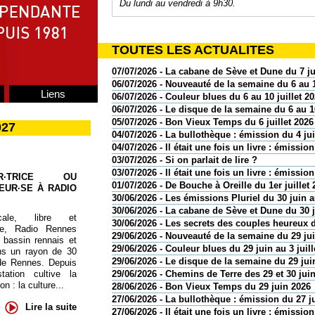
Du lundi au vendredi à 9h30.
TOUTES LES ACTUALITES
07/07/2026 - La cabane de Sève et Dune du 7 ju
06/07/2026 - Nouveauté de la semaine du 6 au 1
Liens
06/07/2026 - Couleur blues du 6 au 10 juillet 2
06/07/2026 - Le disque de la semaine du 6 au 10
05/07/2026 - Bon Vieux Temps du 6 juillet 2026
027
04/07/2026 - La bullothèque : émission du 4 jui
04/07/2026 - Il était une fois un livre : émission
03/07/2026 - Si on parlait de lire ?
03/07/2026 - Il était une fois un livre : émission
UR·TRICE OU
01/07/2026 - De Bouche à Oreille du 1er juillet 
EUR·SE À RADIO
30/06/2026 - Les émissions Pluriel du 30 juin au
30/06/2026 - La cabane de Sève et Dune du 30 
cale, libre et
30/06/2026 - Les secrets des couples heureux d
te, Radio Rennes
29/06/2026 - Nouveauté de la semaine du 29 juin
 bassin rennais et
29/06/2026 - Couleur blues du 29 juin au 3 juill
ns un rayon de 30
29/06/2026 - Le disque de la semaine du 29 juin
de Rennes. Depuis
29/06/2026 - Chemins de Terre des 29 et 30 jui
tation cultive la
 : la culture...
28/06/2026 - Bon Vieux Temps du 29 juin 2026
27/06/2026 - La bullothèque : émission du 27 j
Lire la suite
27/06/2026 - Il était une fois un livre : émissio