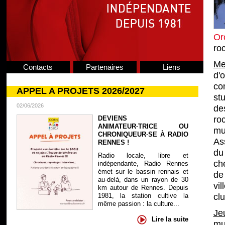
Or
ro
Me
Contacts
Partenaires
Liens
d'
co
APPEL A PROJETS 2026/2027
st
02/06/2026
de
DEVIENS
ro
ANIMATEUR·TRICE OU
mu
CHRONIQUEUR·SE À RADIO
As
RENNES !
du
Radio locale, libre et
ch
indépendante, Radio Rennes
émet sur le bassin rennais et
de
au-delà, dans un rayon de 30
vi
km autour de Rennes. Depuis
1981, la station cultive la
cl
même passion : la culture...
Je
Lire la suite
mu