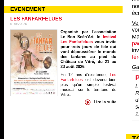
no
EVENEMENT
éc
LES FANFARFELUES
Ve
01/06/2026
vo
Organisé par l'association
Ma
Le Bon Scén'Art, le
festival
Les Fanfarfelues
vous invite
pa
pour trois jours de fête qui
in
vont dépoussiérer le monde
fé
des fanfares au pied du
Château de Vitré, du 21 au
Ga
23 août 2026.
En 12 ans d’existence,
Les
P
Fanfarfelues
est devenu bien
plus qu’un simple festival
L
musical sur le territoire de
R
Vitré...
d
Lire la suite
s
1
T