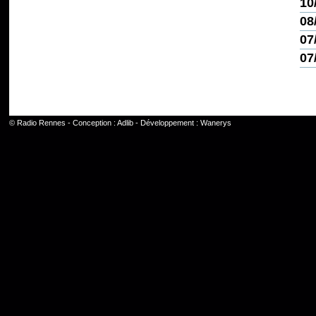
10
08
07
07
©
Radio Rennes
- Conception :
Adlib
- Développement :
Wanerys