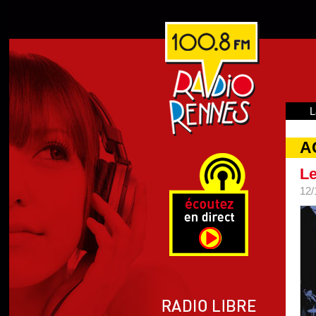
L
A
Le
12/