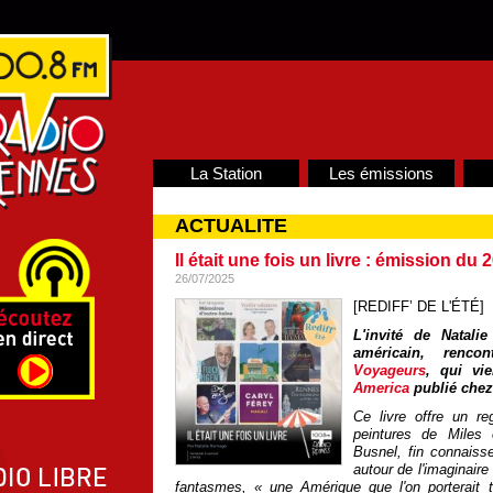
La Station
Les émissions
ACTUALITE
Il était une fois un livre : émission du 2
26/07/2025
[REDIFF’ DE L'ÉTÉ]
L'invité de Natali
américain, renc
Voyageurs
, qui vi
America
publié chez
Ce livre offre un r
peintures de Miles 
Busnel, fin connais
autour de l'imaginair
fantasmes, « une Amérique que l'on porterait t