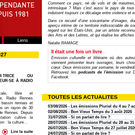
Comment ce pays, né de vols et de meurtres, 
intrinsèque ? Mais c'est aussi le pays de tou
induisent toujours ce décalage entre violence et e
Dans ce recueil d’une soixantaine d’images, dont
aperçu intime de ce territoire indissociable de son
regard sur les États-Unis, par un artiste reconnu
des Arts et des Lettres, et qui réalise les affich
Liens
Natalie RAMAGE
Il était une fois un livre
027
Emission culturelle et littéraire où des auteu
viennent présenter leurs ouvrages, leurs cho
cœur
. Deux émissions par semaine, le vendredi
Retrouvez les
podcasts de l'émission
sur
D
UR·TRICE OU
Facebook
.
EUR·SE À RADIO
cale, libre et
TOUTES LES ACTUALITES
te, Radio Rennes
 bassin rennais et
03/08/2026 - Les émissions Pluriel du 4 au 7 a
ns un rayon de 30
02/08/2026 - Bon Vieux Temps du 3 août 2026
de Rennes. Depuis
31/07/2026 - Si on parlait de lire ?
tation cultive la
 : la culture...
28/07/2026 - Les émissions Pluriel du 28 au 31 
26/07/2026 - Bon Vieux Temps du 27 juillet 202
Lire la suite
24/07/2026 - Si on parlait de lire ?