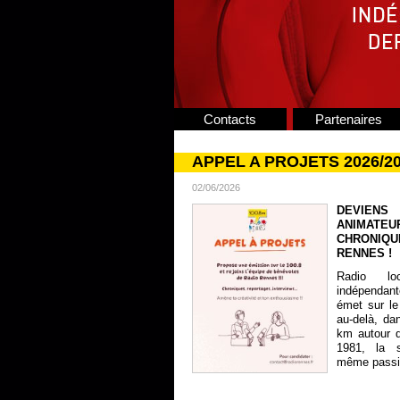
Contacts
Partenaires
APPEL A PROJETS 2026/2
02/06/2026
DEVIENS
ANIMATE
CHRONIQU
RENNES !
Radio lo
indépendan
émet sur le
au-delà, da
km autour 
1981, la s
même passion