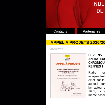
Contacts
Partenaires
APPEL A PROJETS 2026/2
02/06/2026
DEVIENS
ANIMATE
CHRONIQU
RENNES !
Radio lo
indépendan
émet sur le
au-delà, da
km autour 
1981, la s
même passion