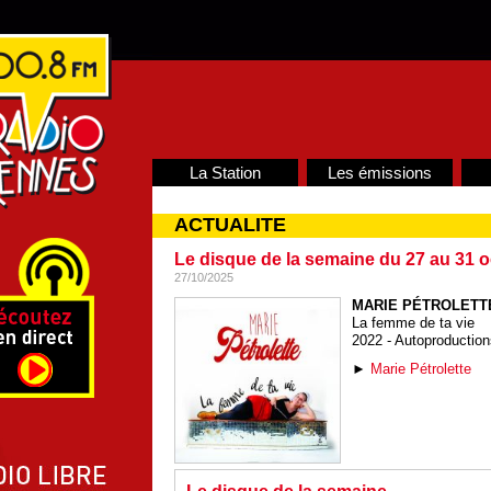
La Station
Les émissions
ACTUALITE
Le disque de la semaine du 27 au 31 
27/10/2025
MARIE PÉTROLETT
La femme de ta vie
2022 - Autoproduction
►
Marie Pétrolette