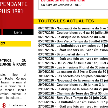
Le disque de la semaine
Du lundi au vendredi à 11h10.
TOUTES LES ACTUALITES
06/07/2026 - Nouveauté de la semaine du 6 au 1
Liens
06/07/2026 - Couleur blues du 6 au 10 juillet 2
06/07/2026 - Le disque de la semaine du 6 au 10
05/07/2026 - Bon Vieux Temps du 6 juillet 2026
027
04/07/2026 - La bullothèque : émission du 4 jui
04/07/2026 - Il était une fois un livre : émission
03/07/2026 - Si on parlait de lire ?
03/07/2026 - Il était une fois un livre : émission
UR·TRICE OU
01/07/2026 - De Bouche à Oreille du 1er juillet 
EUR·SE À RADIO
30/06/2026 - Les émissions Pluriel du 30 juin au
30/06/2026 - La cabane de Sève et Dune du 30 
cale, libre et
30/06/2026 - Les secrets des couples heureux d
te, Radio Rennes
29/06/2026 - Nouveauté de la semaine du 29 juin
 bassin rennais et
29/06/2026 - Couleur blues du 29 juin au 3 juill
ns un rayon de 30
29/06/2026 - Le disque de la semaine du 29 juin
de Rennes. Depuis
29/06/2026 - Chemins de Terre des 29 et 30 jui
tation cultive la
 : la culture...
28/06/2026 - Bon Vieux Temps du 29 juin 2026
27/06/2026 - La bullothèque : émission du 27 j
Lire la suite
27/06/2026 - Il était une fois un livre : émissio