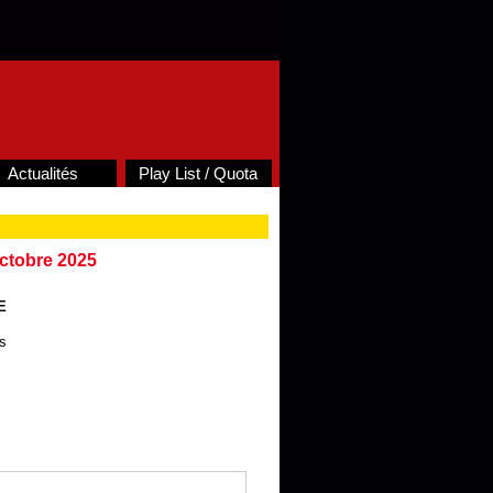
Actualités
Play List / Quota
octobre 2025
E
s