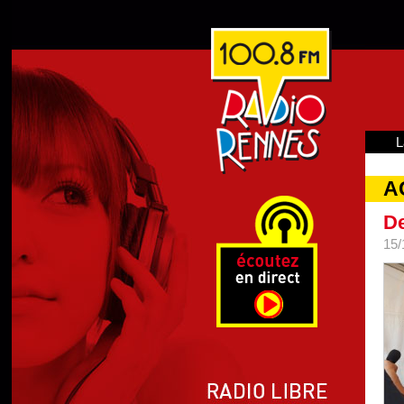
L
A
De
15/