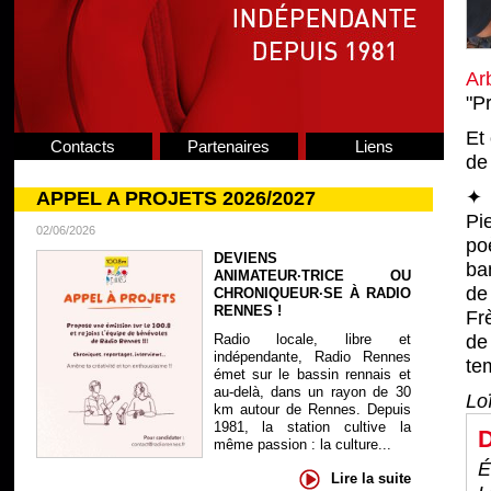
Ar
"Pr
Et
Contacts
Partenaires
Liens
d
✦ 
APPEL A PROJETS 2026/2027
Pi
02/06/2026
po
DEVIENS
ba
ANIMATEUR·TRICE OU
de
CHRONIQUEUR·SE À RADIO
RENNES !
Fr
Radio locale, libre et
de
indépendante, Radio Rennes
te
émet sur le bassin rennais et
au-delà, dans un rayon de 30
Lo
km autour de Rennes. Depuis
1981, la station cultive la
D
même passion : la culture...
É
Lire la suite