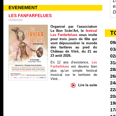
L
e
EVENEMENT
D
LES FANFARFELUES
01/06/2026
Organisé par l'association
Le Bon Scén'Art, le
festival
T
Les Fanfarfelues
vous invite
pour trois jours de fête qui
09
vont dépoussiérer le monde
des fanfares au pied du
03
Château de Vitré, du 21 au
02
23 août 2026.
31
En 12 ans d’existence,
Les
Fanfarfelues
est devenu bien
28
plus qu’un simple festival
musical sur le territoire de
26
Vitré...
24
Lire la suite
22
20
19
17