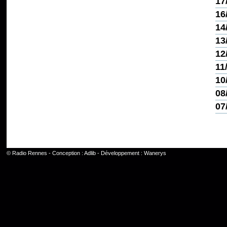
17
16
14
13
12
11
10
08
07
©
Radio Rennes
- Conception :
Adlib
- Développement :
Wanerys