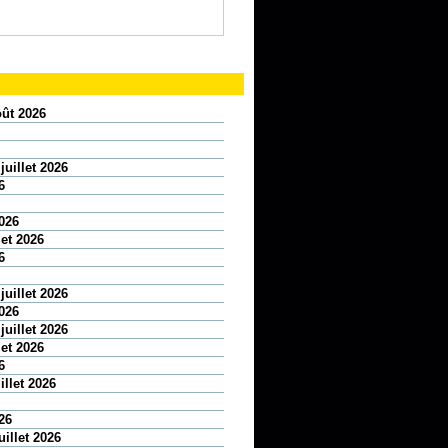
oût 2026
juillet 2026
6
2026
let 2026
6
juillet 2026
2026
juillet 2026
let 2026
6
illet 2026
26
uillet 2026