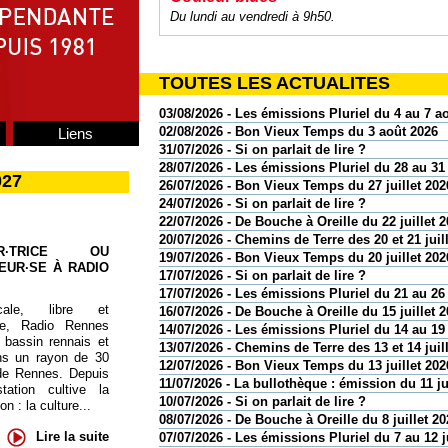
Du lundi au vendredi à 9h50.
TOUTES LES ACTUALITES
03/08/2026 - Les émissions Pluriel du 4 au 7 a
02/08/2026 - Bon Vieux Temps du 3 août 2026
Liens
31/07/2026 - Si on parlait de lire ?
28/07/2026 - Les émissions Pluriel du 28 au 31 
027
26/07/2026 - Bon Vieux Temps du 27 juillet 202
24/07/2026 - Si on parlait de lire ?
22/07/2026 - De Bouche à Oreille du 22 juillet 
20/07/2026 - Chemins de Terre des 20 et 21 juil
UR·TRICE OU
19/07/2026 - Bon Vieux Temps du 20 juillet 202
EUR·SE À RADIO
17/07/2026 - Si on parlait de lire ?
17/07/2026 - Les émissions Pluriel du 21 au 26 
cale, libre et
16/07/2026 - De Bouche à Oreille du 15 juillet 
te, Radio Rennes
14/07/2026 - Les émissions Pluriel du 14 au 19 
 bassin rennais et
13/07/2026 - Chemins de Terre des 13 et 14 juil
ns un rayon de 30
12/07/2026 - Bon Vieux Temps du 13 juillet 202
de Rennes. Depuis
11/07/2026 - La bullothèque : émission du 11 ju
tation cultive la
10/07/2026 - Si on parlait de lire ?
 : la culture...
08/07/2026 - De Bouche à Oreille du 8 juillet 20
Lire la suite
07/07/2026 - Les émissions Pluriel du 7 au 12 j