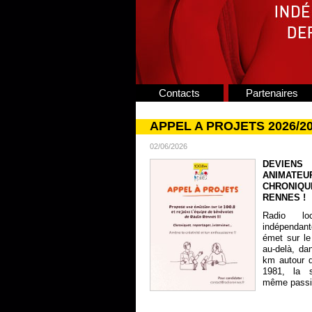
Contacts
Partenaires
APPEL A PROJETS 2026/2
02/06/2026
DEVIENS
ANIMATE
CHRONIQU
RENNES !
Radio lo
indépendan
émet sur le
au-delà, da
km autour 
1981, la s
même passion