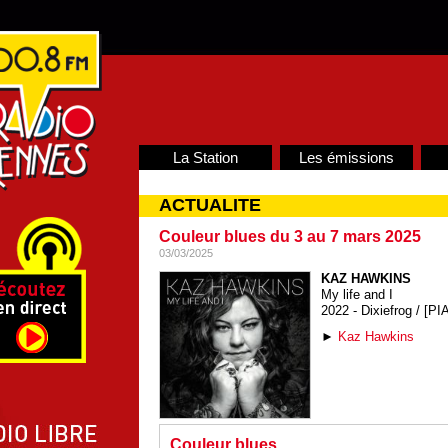
La Station
Les émissions
ACTUALITE
Couleur blues du 3 au 7 mars 2025
03/03/2025
KAZ HAWKINS
My life and I
2022 - Dixiefrog / [PI
►
Kaz Hawkins
Couleur blues