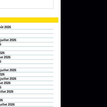
oût 2026
juillet 2026
6
2026
let 2026
6
juillet 2026
2026
juillet 2026
let 2026
6
illet 2026
26
uillet 2026