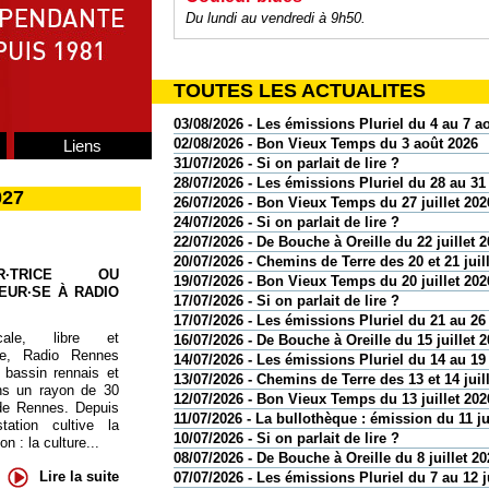
Du lundi au vendredi à 9h50.
TOUTES LES ACTUALITES
03/08/2026 - Les émissions Pluriel du 4 au 7 a
02/08/2026 - Bon Vieux Temps du 3 août 2026
Liens
31/07/2026 - Si on parlait de lire ?
28/07/2026 - Les émissions Pluriel du 28 au 31 
027
26/07/2026 - Bon Vieux Temps du 27 juillet 202
24/07/2026 - Si on parlait de lire ?
22/07/2026 - De Bouche à Oreille du 22 juillet 
20/07/2026 - Chemins de Terre des 20 et 21 juil
UR·TRICE OU
19/07/2026 - Bon Vieux Temps du 20 juillet 202
EUR·SE À RADIO
17/07/2026 - Si on parlait de lire ?
17/07/2026 - Les émissions Pluriel du 21 au 26 
cale, libre et
16/07/2026 - De Bouche à Oreille du 15 juillet 
te, Radio Rennes
14/07/2026 - Les émissions Pluriel du 14 au 19 
 bassin rennais et
13/07/2026 - Chemins de Terre des 13 et 14 juil
ns un rayon de 30
12/07/2026 - Bon Vieux Temps du 13 juillet 202
de Rennes. Depuis
11/07/2026 - La bullothèque : émission du 11 ju
tation cultive la
10/07/2026 - Si on parlait de lire ?
 : la culture...
08/07/2026 - De Bouche à Oreille du 8 juillet 20
Lire la suite
07/07/2026 - Les émissions Pluriel du 7 au 12 j