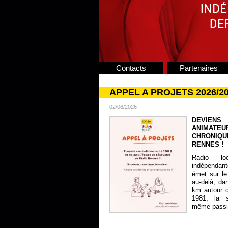
Contacts
Partenaires
APPEL A PROJETS 2026/2
02/06/2026
DEVIENS
ANIMATE
CHRONIQU
RENNES !
Radio lo
indépendan
émet sur le
au-delà, da
km autour 
1981, la s
même passion