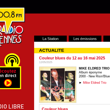
La Station
Les émissions
ACTUALITE
Couleur blues du 12 au 16 mai 2025
12/05/2025
MIKE ELDRED TRIO
Album éponyme
2000 - New Risin'Blues
►
Mike Eldred Trio
Couleur blues