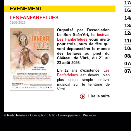
17
EVENEMENT
16
14
LES FANFARFELUES
01/06/2026
13
Organisé par l'association
12
Le Bon Scén'Art, le
festival
Les Fanfarfelues
vous invite
11
pour trois jours de fête qui
10
vont dépoussiérer le monde
des fanfares au pied du
08
Château de Vitré, du 21 au
23 août 2026.
07
En 12 ans d’existence,
Les
07
Fanfarfelues
est devenu bien
plus qu’un simple festival
musical sur le territoire de
Vitré...
Lire la suite
©
Radio Rennes
- Conception :
Adlib
- Développement :
Wanerys