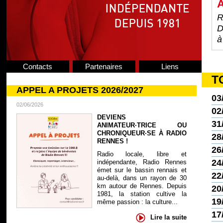
À
R
D
à
Contacts
Partenaires
Liens
T
APPEL A PROJETS 2026/2027
03
02/06/2026
02
DEVIENS
31
ANIMATEUR·TRICE OU
CHRONIQUEUR·SE À RADIO
28
RENNES !
26
Radio locale, libre et
24
indépendante, Radio Rennes
émet sur le bassin rennais et
22
au-delà, dans un rayon de 30
km autour de Rennes. Depuis
20
1981, la station cultive la
19
même passion : la culture...
17
Lire la suite