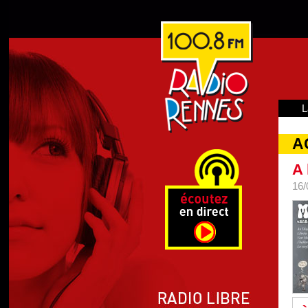
L
A
A 
16/