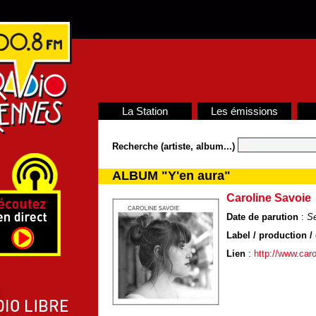
La Station
Les émissions
Recherche (artiste, album...)
ALBUM "Y'en aura"
Caroline Savoie
Date de parution
:
S
Label / production / 
Lien
:
http://www.car