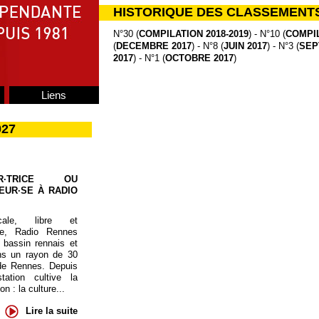
HISTORIQUE DES CLASSEMENT
N°30 (
COMPILATION 2018-2019
) - N°10 (
COMPIL
(
DECEMBRE 2017
) - N°8 (
JUIN 2017
) - N°3 (
SEP
2017
) - N°1 (
OCTOBRE 2017
)
Liens
027
UR·TRICE OU
EUR·SE À RADIO
cale, libre et
te, Radio Rennes
 bassin rennais et
ns un rayon de 30
de Rennes. Depuis
tation cultive la
 : la culture...
Lire la suite