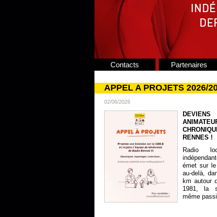
Contacts
Partenaires
APPEL A PROJETS 2026/2
02/06/2026
DEVIENS
ANIMATE
CHRONIQU
RENNES !
Radio lo
indépendan
émet sur le
au-delà, da
km autour 
1981, la s
même passion