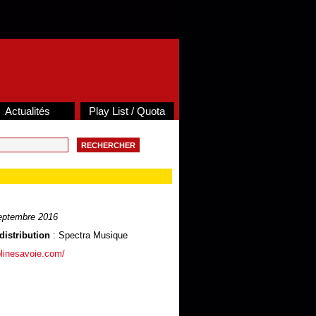
Actualités
Play List / Quota
eptembre 2016
distribution
: Spectra Musique
olinesavoie.com/