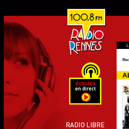
L
Rec
AL