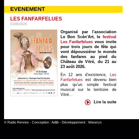
EVENEMENT
LES FANFARFELUES
01/06/2026
Organisé par l'association
Le Bon Scén'Art, le
festival
Les Fanfarfelues
vous invite
pour trois jours de fête qui
vont dépoussiérer le monde
des fanfares au pied du
Château de Vitré, du 21 au
23 août 2026.
En 12 ans d’existence,
Les
Fanfarfelues
est devenu bien
plus qu’un simple festival
musical sur le territoire de
Vitré...
Lire la suite
©
Radio Rennes
- Conception :
Adlib
- Développement :
Wanerys