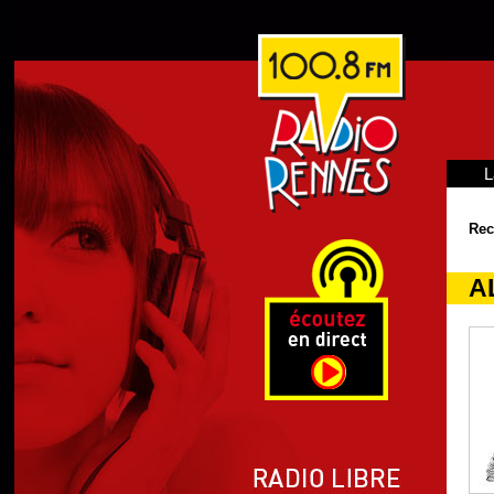
L
Rec
A