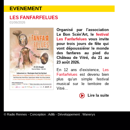
EVENEMENT
LES FANFARFELUES
01/06/2026
Organisé par l'association
Le Bon Scén'Art, le
festival
Les Fanfarfelues
vous invite
pour trois jours de fête qui
vont dépoussiérer le monde
des fanfares au pied du
Château de Vitré, du 21 au
23 août 2026.
En 12 ans d’existence,
Les
Fanfarfelues
est devenu bien
plus qu’un simple festival
musical sur le territoire de
Vitré...
Lire la suite
©
Radio Rennes
- Conception :
Adlib
- Développement :
Wanerys