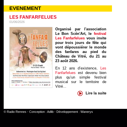
EVENEMENT
LES FANFARFELUES
01/06/2026
Organisé par l'association
Le Bon Scén'Art, le
festival
Les Fanfarfelues
vous invite
pour trois jours de fête qui
vont dépoussiérer le monde
des fanfares au pied du
Château de Vitré, du 21 au
23 août 2026.
En 12 ans d’existence,
Les
Fanfarfelues
est devenu bien
plus qu’un simple festival
musical sur le territoire de
Vitré...
Lire la suite
©
Radio Rennes
- Conception :
Adlib
- Développement :
Wanerys