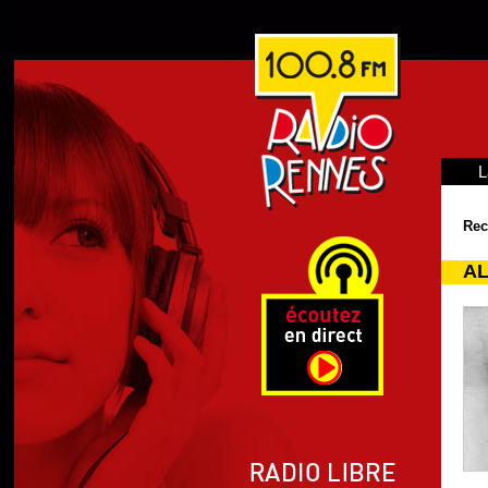
L
Rec
AL