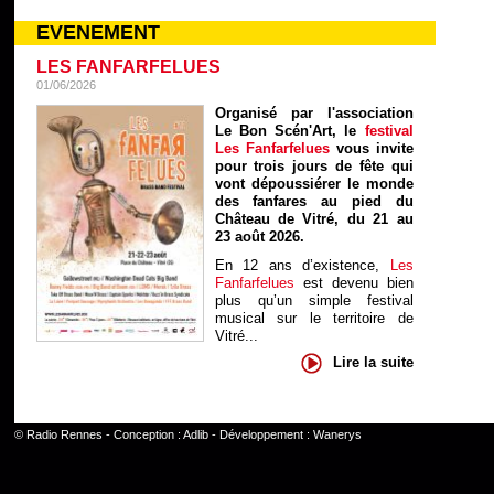
EVENEMENT
LES FANFARFELUES
01/06/2026
Organisé par l'association
Le Bon Scén'Art, le
festival
Les Fanfarfelues
vous invite
pour trois jours de fête qui
vont dépoussiérer le monde
des fanfares au pied du
Château de Vitré, du 21 au
23 août 2026.
En 12 ans d’existence,
Les
Fanfarfelues
est devenu bien
plus qu’un simple festival
musical sur le territoire de
Vitré...
Lire la suite
©
Radio Rennes
- Conception :
Adlib
- Développement :
Wanerys