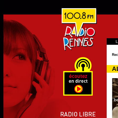
L
Rec
A