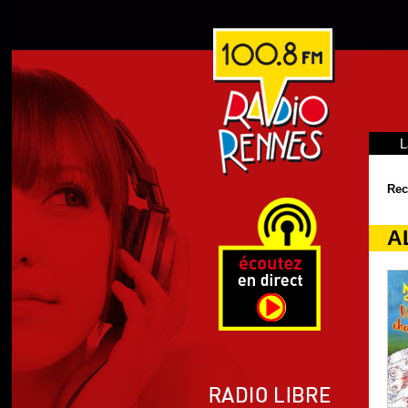
L
Rec
A