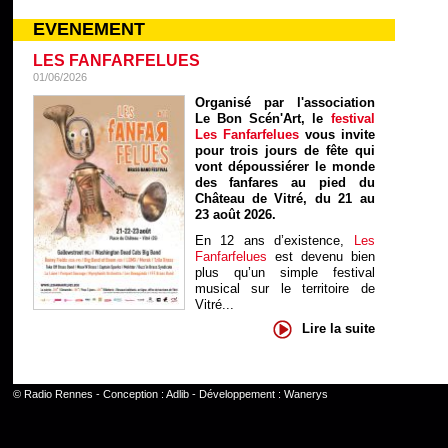
EVENEMENT
LES FANFARFELUES
01/06/2026
Organisé par l'association
Le Bon Scén'Art, le
festival
Les Fanfarfelues
vous invite
pour trois jours de fête qui
vont dépoussiérer le monde
des fanfares au pied du
Château de Vitré, du 21 au
23 août 2026.
En 12 ans d’existence,
Les
Fanfarfelues
est devenu bien
plus qu’un simple festival
musical sur le territoire de
Vitré...
Lire la suite
©
Radio Rennes
- Conception :
Adlib
- Développement :
Wanerys