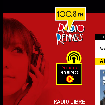
L
Rec
A