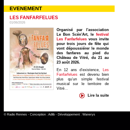
EVENEMENT
LES FANFARFELUES
01/06/2026
Organisé par l'association
Le Bon Scén'Art, le
festival
Les Fanfarfelues
vous invite
pour trois jours de fête qui
vont dépoussiérer le monde
des fanfares au pied du
Château de Vitré, du 21 au
23 août 2026.
En 12 ans d’existence,
Les
Fanfarfelues
est devenu bien
plus qu’un simple festival
musical sur le territoire de
Vitré...
Lire la suite
©
Radio Rennes
- Conception :
Adlib
- Développement :
Wanerys