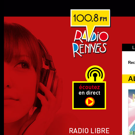
L
Rec
A