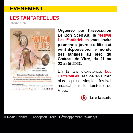
EVENEMENT
LES FANFARFELUES
01/06/2026
Organisé par l'association
Le Bon Scén'Art, le
festival
Les Fanfarfelues
vous invite
pour trois jours de fête qui
vont dépoussiérer le monde
des fanfares au pied du
Château de Vitré, du 21 au
23 août 2026.
En 12 ans d’existence,
Les
Fanfarfelues
est devenu bien
plus qu’un simple festival
musical sur le territoire de
Vitré...
Lire la suite
©
Radio Rennes
- Conception :
Adlib
- Développement :
Wanerys