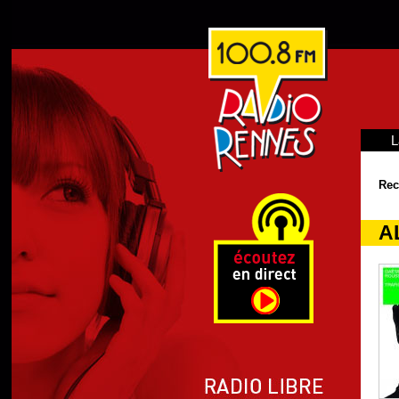
L
Rec
A