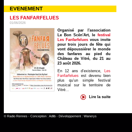
EVENEMENT
LES FANFARFELUES
01/06/2026
Organisé par l'association
Le Bon Scén'Art, le
festival
Les Fanfarfelues
vous invite
pour trois jours de fête qui
vont dépoussiérer le monde
des fanfares au pied du
Château de Vitré, du 21 au
23 août 2026.
En 12 ans d’existence,
Les
Fanfarfelues
est devenu bien
plus qu’un simple festival
musical sur le territoire de
Vitré...
Lire la suite
©
Radio Rennes
- Conception :
Adlib
- Développement :
Wanerys