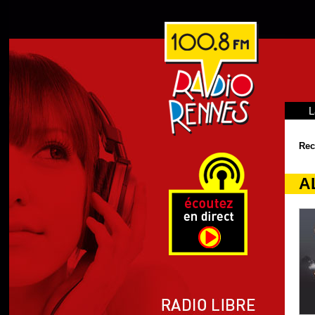
L
Rec
A