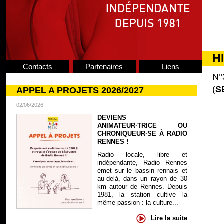
H
Contacts
Partenaires
Liens
N°
(
S
APPEL A PROJETS 2026/2027
02/06/2026
DEVIENS
ANIMATEUR·TRICE OU
CHRONIQUEUR·SE À RADIO
RENNES !
Radio locale, libre et
indépendante, Radio Rennes
émet sur le bassin rennais et
au-delà, dans un rayon de 30
km autour de Rennes. Depuis
1981, la station cultive la
même passion : la culture...
Lire la suite