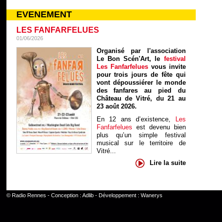
EVENEMENT
LES FANFARFELUES
01/06/2026
Organisé par l'association
Le Bon Scén'Art, le
festival
Les Fanfarfelues
vous invite
pour trois jours de fête qui
vont dépoussiérer le monde
des fanfares au pied du
Château de Vitré, du 21 au
23 août 2026.
En 12 ans d’existence,
Les
Fanfarfelues
est devenu bien
plus qu’un simple festival
musical sur le territoire de
Vitré...
Lire la suite
©
Radio Rennes
- Conception :
Adlib
- Développement :
Wanerys