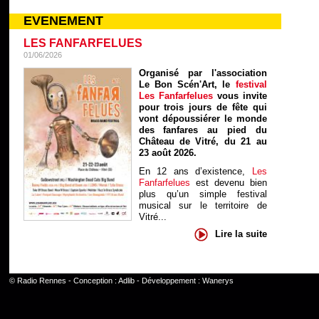
EVENEMENT
LES FANFARFELUES
01/06/2026
Organisé par l'association
Le Bon Scén'Art, le
festival
Les Fanfarfelues
vous invite
pour trois jours de fête qui
vont dépoussiérer le monde
des fanfares au pied du
Château de Vitré, du 21 au
23 août 2026.
En 12 ans d’existence,
Les
Fanfarfelues
est devenu bien
plus qu’un simple festival
musical sur le territoire de
Vitré...
Lire la suite
©
Radio Rennes
- Conception :
Adlib
- Développement :
Wanerys