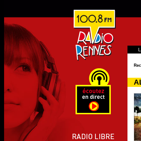
L
Rec
A