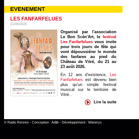
EVENEMENT
LES FANFARFELUES
01/06/2026
Organisé par l'association
Le Bon Scén'Art, le
festival
Les Fanfarfelues
vous invite
pour trois jours de fête qui
vont dépoussiérer le monde
des fanfares au pied du
Château de Vitré, du 21 au
23 août 2026.
En 12 ans d’existence,
Les
Fanfarfelues
est devenu bien
plus qu’un simple festival
musical sur le territoire de
Vitré...
Lire la suite
©
Radio Rennes
- Conception :
Adlib
- Développement :
Wanerys