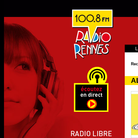
L
Rec
A