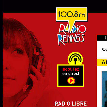
L
Rec
A