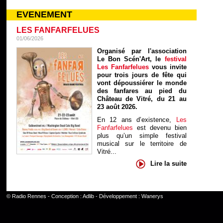
EVENEMENT
LES FANFARFELUES
01/06/2026
Organisé par l'association
Le Bon Scén'Art, le
festival
Les Fanfarfelues
vous invite
pour trois jours de fête qui
vont dépoussiérer le monde
des fanfares au pied du
Château de Vitré, du 21 au
23 août 2026.
En 12 ans d’existence,
Les
Fanfarfelues
est devenu bien
plus qu’un simple festival
musical sur le territoire de
Vitré...
Lire la suite
©
Radio Rennes
- Conception :
Adlib
- Développement :
Wanerys