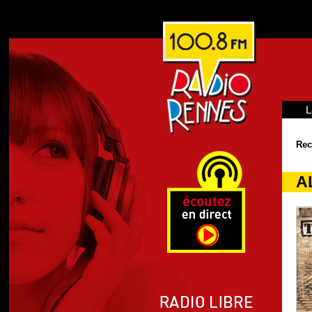
L
Rec
A