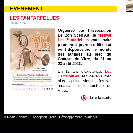
EVENEMENT
LES FANFARFELUES
01/06/2026
Organisé par l'association
Le Bon Scén'Art, le
festival
Les Fanfarfelues
vous invite
pour trois jours de fête qui
vont dépoussiérer le monde
des fanfares au pied du
Château de Vitré, du 21 au
23 août 2026.
En 12 ans d’existence,
Les
Fanfarfelues
est devenu bien
plus qu’un simple festival
musical sur le territoire de
Vitré...
Lire la suite
©
Radio Rennes
- Conception :
Adlib
- Développement :
Wanerys