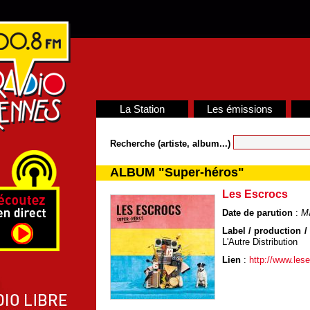
La Station
Les émissions
Recherche (artiste, album...)
ALBUM "Super-héros"
Les Escrocs
Date de parution
:
M
Label / production / 
L'Autre Distribution
Lien
:
http://www.les