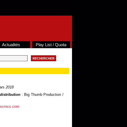
Actualités
Play List / Quota
ars 2018
distribution
: Big Thumb Production /
escrocs.com