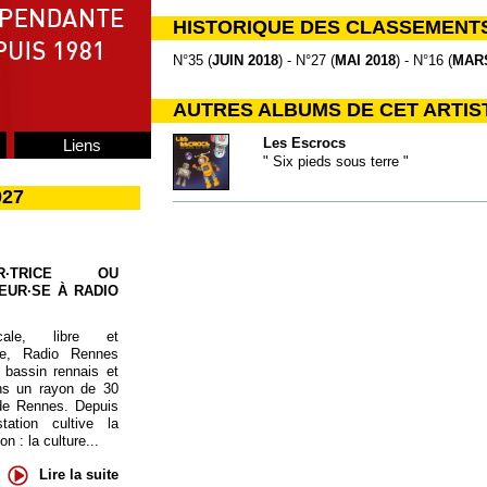
HISTORIQUE DES CLASSEMENT
N°35 (
JUIN 2018
) - N°27 (
MAI 2018
) - N°16 (
MARS
AUTRES ALBUMS DE CET ARTIS
Les Escrocs
Liens
" Six pieds sous terre "
027
UR·TRICE OU
EUR·SE À RADIO
cale, libre et
te, Radio Rennes
 bassin rennais et
ns un rayon de 30
de Rennes. Depuis
tation cultive la
 : la culture...
Lire la suite