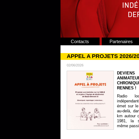
Contacts
Partenaires
APPEL A PROJETS 2026/2
02/06/2026
DEVIENS
ANIMATE
CHRONIQU
RENNES !
Radio lo
indépendan
émet sur le
au-delà, da
km autour 
1981, la s
même passion