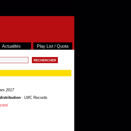
Actualités
Play List / Quota
ars 2017
distribution
: LMC Records
.com/