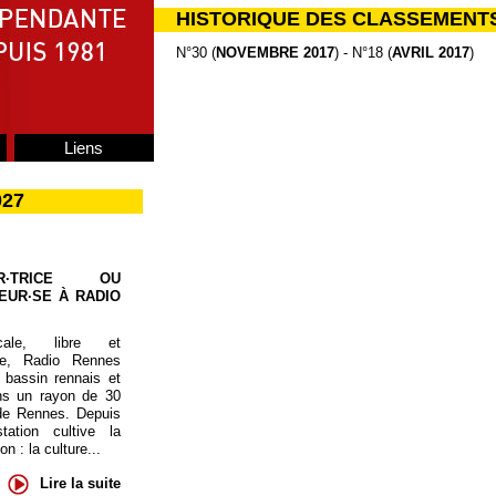
HISTORIQUE DES CLASSEMENT
N°30 (
NOVEMBRE 2017
) - N°18 (
AVRIL 2017
)
Liens
027
UR·TRICE OU
EUR·SE À RADIO
cale, libre et
te, Radio Rennes
 bassin rennais et
ns un rayon de 30
de Rennes. Depuis
tation cultive la
 : la culture...
Lire la suite