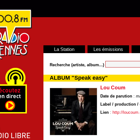
La Station
Les émissions
Recherche (artiste, album...)
ALBUM "Speak easy"
Lou Coum
Date de parution
:
m
Label / production / 
Lien
:
http://loucoum