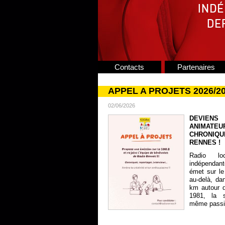
Contacts
Partenaires
APPEL A PROJETS 2026/2
02/06/2026
DEVIENS
ANIMATE
CHRONIQU
RENNES !
Radio lo
indépendan
émet sur le
au-delà, da
km autour 
1981, la s
même passion