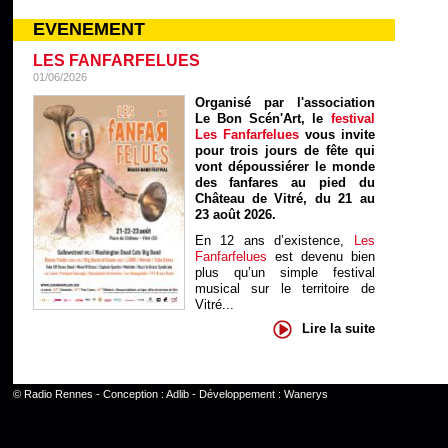
EVENEMENT
LES FANFARFELUES
01/06/2026
Organisé par l'association
Le Bon Scén'Art, le
festival
Les Fanfarfelues
vous invite
pour trois jours de fête qui
vont dépoussiérer le monde
des fanfares au pied du
Château de Vitré, du 21 au
23 août 2026.
En 12 ans d’existence,
Les
Fanfarfelues
est devenu bien
plus qu’un simple festival
musical sur le territoire de
Vitré...
Lire la suite
©
Radio Rennes
- Conception :
Adlib
- Développement :
Wanerys