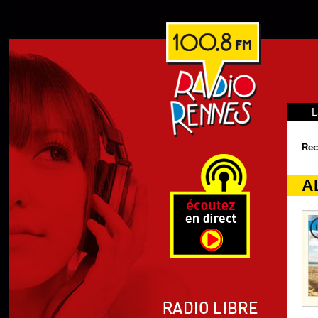
L
Rec
A