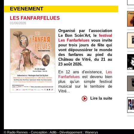
EVENEMENT
LES FANFARFELUES
01/06/2026
Organisé par l'association
Le Bon Scén'Art, le
festival
Les Fanfarfelues
vous invite
pour trois jours de fête qui
vont dépoussiérer le monde
des fanfares au pied du
Château de Vitré, du 21 au
23 août 2026.
En 12 ans d’existence,
Les
Fanfarfelues
est devenu bien
plus qu’un simple festival
musical sur le territoire de
Vitré...
Lire la suite
©
Radio Rennes
- Conception :
Adlib
- Développement :
Wanerys