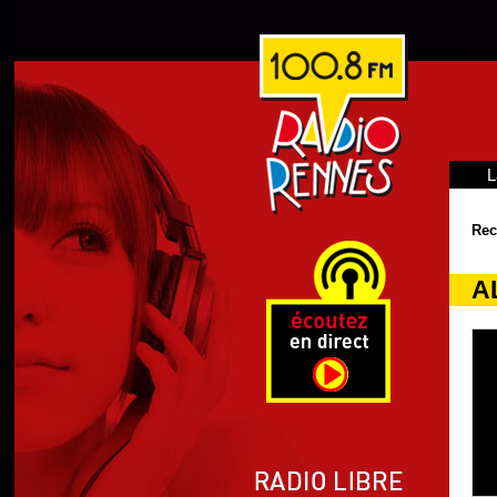
L
Rec
A