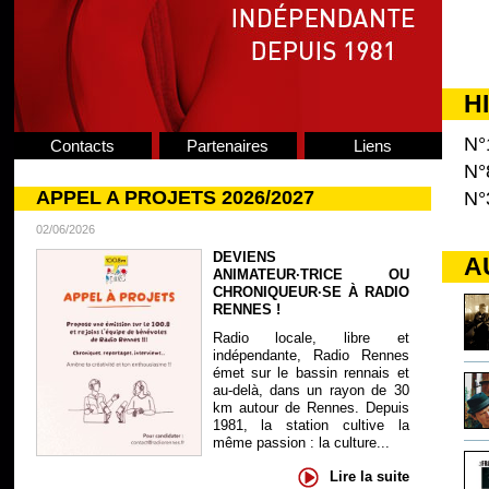
H
N°
Contacts
Partenaires
Liens
N°
APPEL A PROJETS 2026/2027
N°
02/06/2026
DEVIENS
A
ANIMATEUR·TRICE OU
CHRONIQUEUR·SE À RADIO
RENNES !
Radio locale, libre et
indépendante, Radio Rennes
émet sur le bassin rennais et
au-delà, dans un rayon de 30
km autour de Rennes. Depuis
1981, la station cultive la
même passion : la culture...
Lire la suite