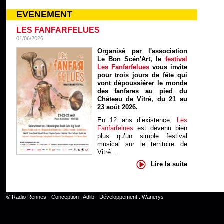
EVENEMENT
LES FANFARFELUES
01/06/2026
Organisé par l'association
Le Bon Scén'Art, le
festival
Les Fanfarfelues
vous invite
pour trois jours de fête qui
vont dépoussiérer le monde
des fanfares au pied du
Château de Vitré, du 21 au
23 août 2026.
En 12 ans d’existence,
Les
Fanfarfelues
est devenu bien
plus qu’un simple festival
musical sur le territoire de
Vitré...
Lire la suite
©
Radio Rennes
- Conception :
Adlib
- Développement :
Wanerys