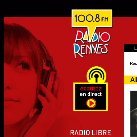
L
Rec
A