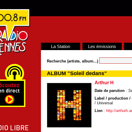
La Station
Les émissions
Recherche (artiste, album...)
ALBUM "Soleil dedans"
Arthur H
Date de parution
:
S
Label / production / 
/ Universal
Lien
:
http://arthurh.a