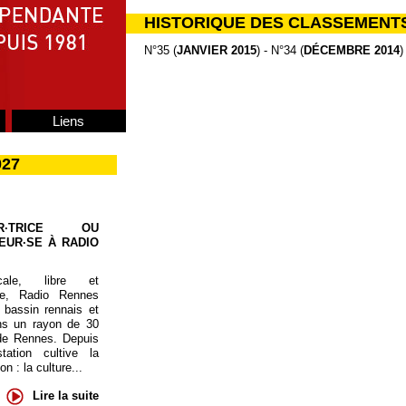
HISTORIQUE DES CLASSEMENT
N°35 (
JANVIER 2015
) - N°34 (
DÉCEMBRE 2014
)
Liens
027
UR·TRICE OU
EUR·SE À RADIO
cale, libre et
te, Radio Rennes
 bassin rennais et
ns un rayon de 30
de Rennes. Depuis
tation cultive la
 : la culture...
Lire la suite