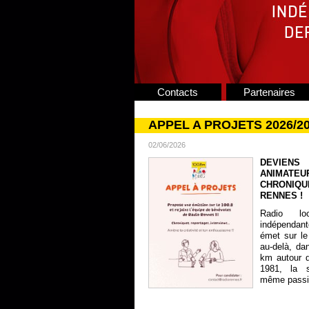
Contacts
Partenaires
APPEL A PROJETS 2026/2
02/06/2026
DEVIENS
ANIMATE
CHRONIQU
RENNES !
Radio lo
indépendan
émet sur le
au-delà, da
km autour 
1981, la s
même passion