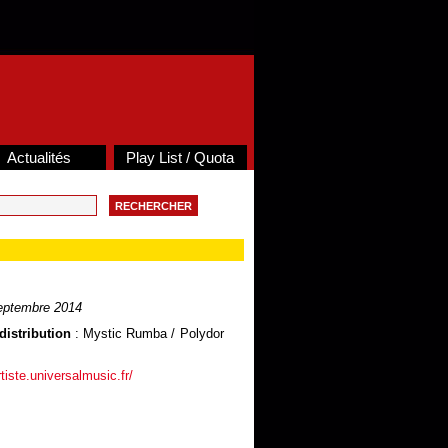
Actualités
Play List / Quota
eptembre 2014
distribution
: Mystic Rumba / Polydor
rtiste.universalmusic.fr/