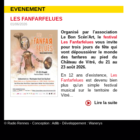
EVENEMENT
LES FANFARFELUES
01/06/2026
Organisé par l'association
Le Bon Scén'Art, le
festival
Les Fanfarfelues
vous invite
pour trois jours de fête qui
vont dépoussiérer le monde
des fanfares au pied du
Château de Vitré, du 21 au
23 août 2026.
En 12 ans d’existence,
Les
Fanfarfelues
est devenu bien
plus qu’un simple festival
musical sur le territoire de
Vitré...
Lire la suite
©
Radio Rennes
- Conception :
Adlib
- Développement :
Wanerys