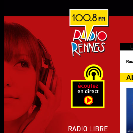
L
Rec
A