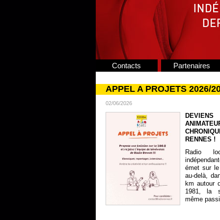
Contacts
Partenaires
APPEL A PROJETS 2026/2
02/06/2026
DEVIENS
ANIMATE
CHRONIQU
RENNES !
Radio lo
indépendan
émet sur le
au-delà, da
km autour 
1981, la s
même passion