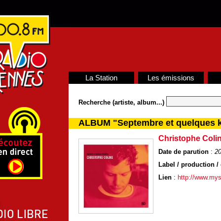
La Station
Les émissions
Recherche (artiste, album...)
ALBUM "Septembre et quelques k
Christophe Coli
Date de parution
:
2
Label / production / 
Lien
:
http://www.mys