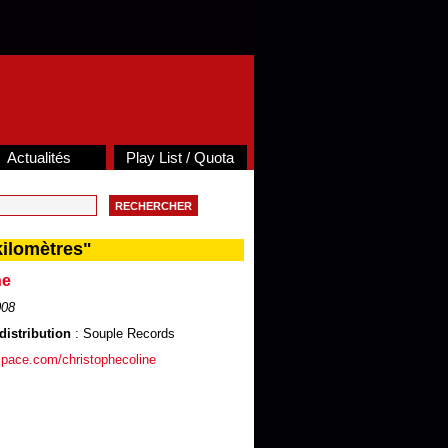
Actualités
Play List / Quota
ilomètres"
ne
008
distribution
: Souple Records
pace.com/christophecoline