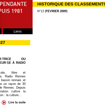
HISTORIQUE DES CLASSEMENT
N°13 (
FEVRIER 2009
)
Liens
027
UR·TRICE OU
EUR·SE À RADIO
cale, libre et
te, Radio Rennes
 bassin rennais et
ns un rayon de 30
de Rennes. Depuis
tation cultive la
 : la culture...
Lire la suite