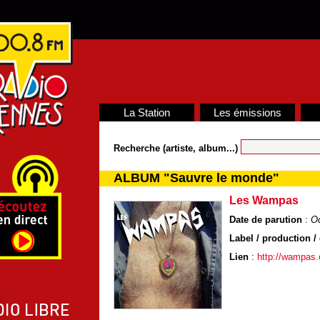
La Station
Les émissions
Recherche (artiste, album...)
ALBUM "Sauvre le monde"
Les Wampas
Date de parution
:
Oc
Label / production / 
Lien
:
http://wampas