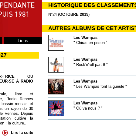
HISTORIQUE DES CLASSEMENT
N°24 (
OCTOBRE 2019
)
AUTRES ALBUMS DE CET ARTIS
Les Wampas
Liens
" Chirac en prison "
027
Les Wampas
" Rock'n'roll part 9 "
UR·TRICE OU
EUR·SE À RADIO
Les Wampas
" Les Wampas font la gueule "
cale, libre et
te, Radio Rennes
Les Wampas
 bassin rennais et
" Où va nous ? "
ns un rayon de 30
de Rennes. Depuis
tation cultive la
 : la culture...
Lire la suite