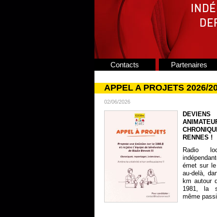
Contacts
Partenaires
APPEL A PROJETS 2026/2
02/06/2026
DEVIENS
ANIMATE
CHRONIQU
RENNES !
Radio lo
indépendan
émet sur le
au-delà, da
km autour 
1981, la s
même passion