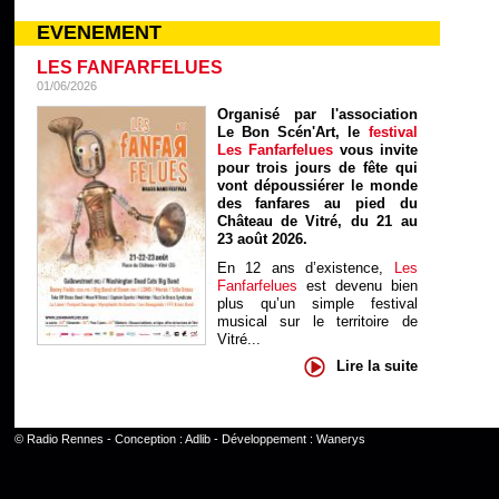
EVENEMENT
LES FANFARFELUES
01/06/2026
Organisé par l'association
Le Bon Scén'Art, le
festival
Les Fanfarfelues
vous invite
pour trois jours de fête qui
vont dépoussiérer le monde
des fanfares au pied du
Château de Vitré, du 21 au
23 août 2026.
En 12 ans d’existence,
Les
Fanfarfelues
est devenu bien
plus qu’un simple festival
musical sur le territoire de
Vitré...
Lire la suite
©
Radio Rennes
- Conception :
Adlib
- Développement :
Wanerys