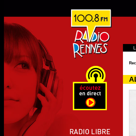
L
Rec
A