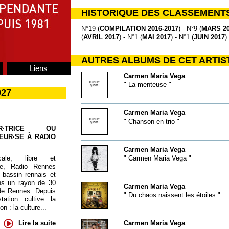
HISTORIQUE DES CLASSEMENT
N°19 (
COMPILATION 2016-2017
) - N°9 (
MARS 20
(
AVRIL 2017
) - N°1 (
MAI 2017
) - N°1 (
JUIN 2017
)
AUTRES ALBUMS DE CET ARTIS
Liens
Carmen Maria Vega
" La menteuse "
027
Carmen Maria Vega
" Chanson en trio "
UR·TRICE OU
EUR·SE À RADIO
Carmen Maria Vega
cale, libre et
" Carmen Maria Vega "
te, Radio Rennes
 bassin rennais et
ns un rayon de 30
Carmen Maria Vega
de Rennes. Depuis
" Du chaos naissent les étoiles "
tation cultive la
 : la culture...
Lire la suite
Carmen Maria Vega