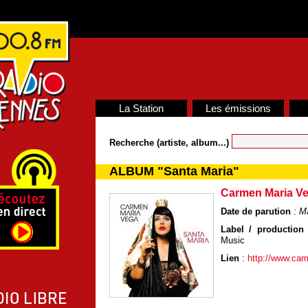
La Station
Les émissions
Recherche (artiste, album...)
ALBUM "Santa Maria"
Carmen Maria V
Date de parution
:
M
Label / production 
Music
Lien
:
http://www.ca