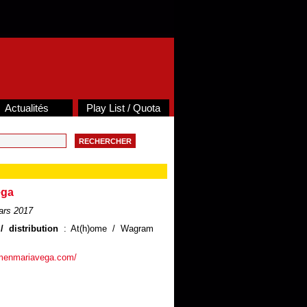
Actualités
Play List / Quota
ega
ars 2017
/ distribution
: At(h)ome / Wagram
rmenmariavega.com/