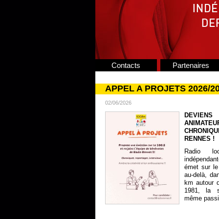
Contacts
Partenaires
APPEL A PROJETS 2026/2
02/06/2026
DEVIENS
ANIMATE
CHRONIQU
RENNES !
Radio lo
indépendan
émet sur le
au-delà, da
km autour 
1981, la s
même passion