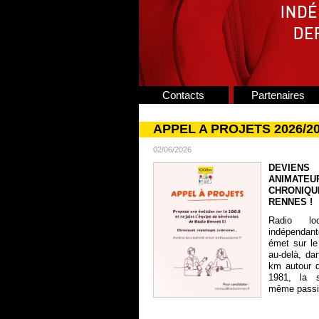
Contacts
Partenaires
APPEL A PROJETS 2026/2
02/06/2026
DEVIENS
ANIMATE
CHRONIQU
RENNES !
Radio lo
indépendan
émet sur le
au-delà, da
km autour 
1981, la s
même passion