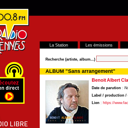
La Station
Les émissions
Recherche (artiste, album...)
ALBUM "Sans arrangement"
Benoit Albert Cl
Date de parution
:
N
Label / production / 
Lien
:
https://www.fa