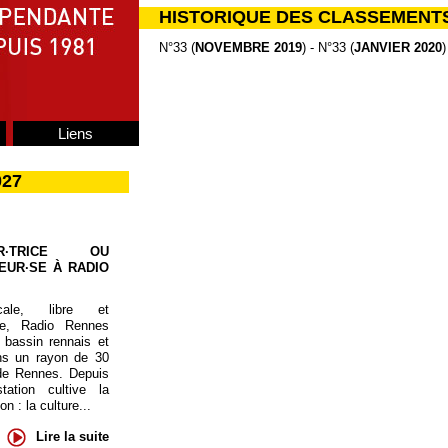
HISTORIQUE DES CLASSEMENT
N°33 (
NOVEMBRE 2019
) - N°33 (
JANVIER 2020
)
Liens
027
UR·TRICE OU
EUR·SE À RADIO
cale, libre et
te, Radio Rennes
 bassin rennais et
ns un rayon de 30
de Rennes. Depuis
tation cultive la
 : la culture...
Lire la suite