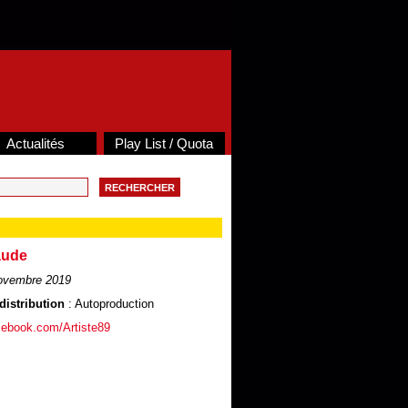
Actualités
Play List / Quota
aude
ovembre 2019
distribution
: Autoproduction
cebook.com/Artiste89