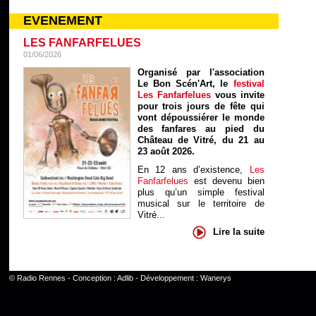
EVENEMENT
LES FANFARFELUES
01/06/2026
Organisé par l'association
Le Bon Scén'Art, le
festival
Les Fanfarfelues
vous invite
pour trois jours de fête qui
vont dépoussiérer le monde
des fanfares au pied du
Château de Vitré, du 21 au
23 août 2026.
En 12 ans d’existence,
Les
Fanfarfelues
est devenu bien
plus qu’un simple festival
musical sur le territoire de
Vitré...
Lire la suite
©
Radio Rennes
- Conception :
Adlib
- Développement :
Wanerys