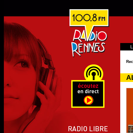
L
Rec
A