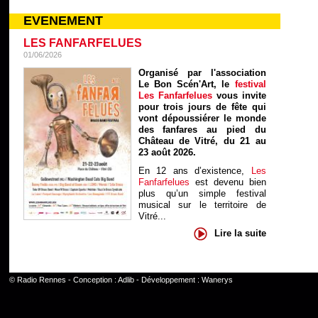
EVENEMENT
LES FANFARFELUES
01/06/2026
Organisé par l'association
Le Bon Scén'Art, le
festival
Les Fanfarfelues
vous invite
pour trois jours de fête qui
vont dépoussiérer le monde
des fanfares au pied du
Château de Vitré, du 21 au
23 août 2026.
En 12 ans d’existence,
Les
Fanfarfelues
est devenu bien
plus qu’un simple festival
musical sur le territoire de
Vitré...
Lire la suite
©
Radio Rennes
- Conception :
Adlib
- Développement :
Wanerys