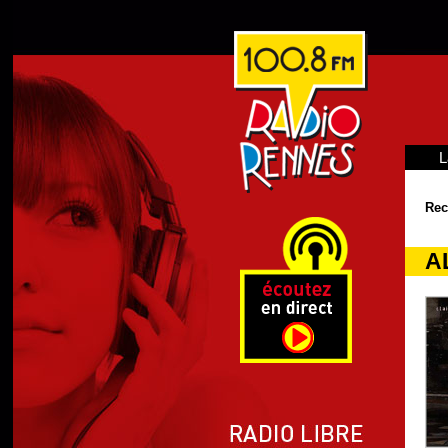
L
Rec
A