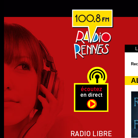
L
Rec
A