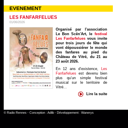
EVENEMENT
LES FANFARFELUES
01/06/2026
Organisé par l'association
Le Bon Scén'Art, le
festival
Les Fanfarfelues
vous invite
pour trois jours de fête qui
vont dépoussiérer le monde
des fanfares au pied du
Château de Vitré, du 21 au
23 août 2026.
En 12 ans d’existence,
Les
Fanfarfelues
est devenu bien
plus qu’un simple festival
musical sur le territoire de
Vitré...
Lire la suite
©
Radio Rennes
- Conception :
Adlib
- Développement :
Wanerys