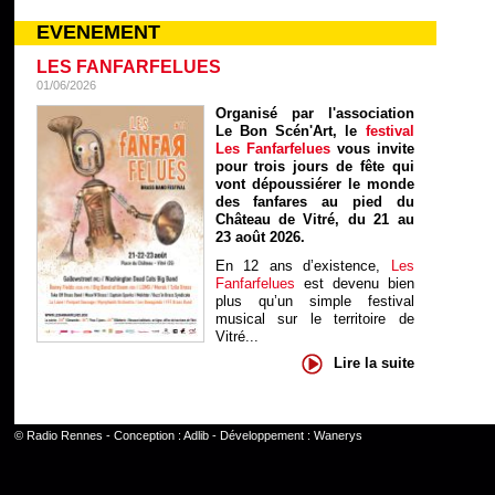
EVENEMENT
LES FANFARFELUES
01/06/2026
Organisé par l'association
Le Bon Scén'Art, le
festival
Les Fanfarfelues
vous invite
pour trois jours de fête qui
vont dépoussiérer le monde
des fanfares au pied du
Château de Vitré, du 21 au
23 août 2026.
En 12 ans d’existence,
Les
Fanfarfelues
est devenu bien
plus qu’un simple festival
musical sur le territoire de
Vitré...
Lire la suite
©
Radio Rennes
- Conception :
Adlib
- Développement :
Wanerys