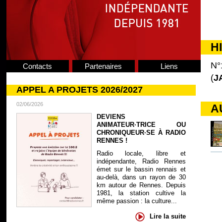
H
N°
Contacts
Partenaires
Liens
(
J
APPEL A PROJETS 2026/2027
02/06/2026
A
DEVIENS
ANIMATEUR·TRICE OU
CHRONIQUEUR·SE À RADIO
RENNES !
Radio locale, libre et
indépendante, Radio Rennes
émet sur le bassin rennais et
au-delà, dans un rayon de 30
km autour de Rennes. Depuis
1981, la station cultive la
même passion : la culture...
Lire la suite