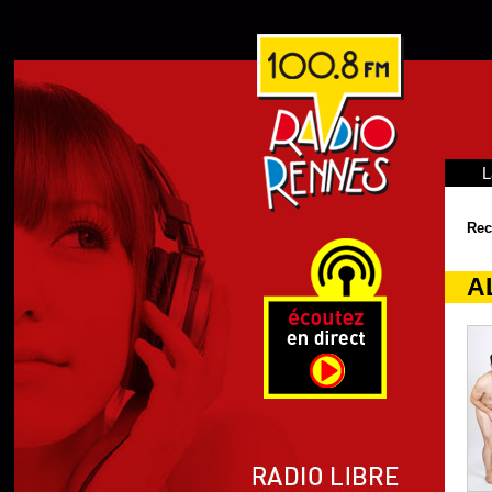
L
Rec
A