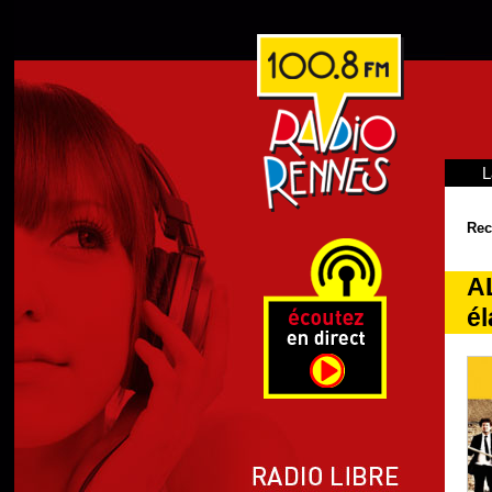
L
Rec
A
él