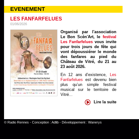
EVENEMENT
LES FANFARFELUES
01/06/2026
Organisé par l'association
Le Bon Scén'Art, le
festival
Les Fanfarfelues
vous invite
pour trois jours de fête qui
vont dépoussiérer le monde
des fanfares au pied du
Château de Vitré, du 21 au
23 août 2026.
En 12 ans d’existence,
Les
Fanfarfelues
est devenu bien
plus qu’un simple festival
musical sur le territoire de
Vitré...
Lire la suite
©
Radio Rennes
- Conception :
Adlib
- Développement :
Wanerys