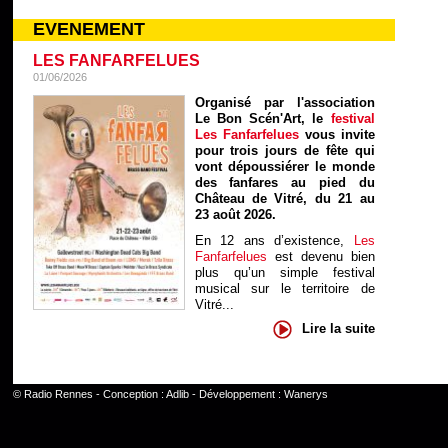
EVENEMENT
LES FANFARFELUES
01/06/2026
Organisé par l'association
Le Bon Scén'Art, le
festival
Les Fanfarfelues
vous invite
pour trois jours de fête qui
vont dépoussiérer le monde
des fanfares au pied du
Château de Vitré, du 21 au
23 août 2026.
En 12 ans d’existence,
Les
Fanfarfelues
est devenu bien
plus qu’un simple festival
musical sur le territoire de
Vitré...
Lire la suite
©
Radio Rennes
- Conception :
Adlib
- Développement :
Wanerys