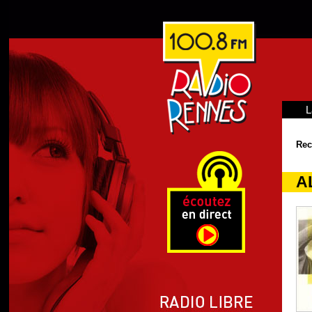
L
Rec
A